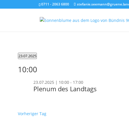
0711 - 2063 6800
stefanie.seemann@gruene.lan
Veranstaltungen
23.07.2025
für
Datum
10:00
wählen.
23.07.2025
23.07.2025 | 10:00
-
17:00
Plenum des Landtags
Vorheriger Tag