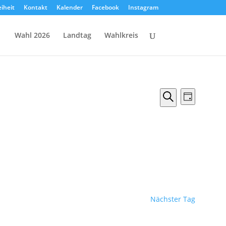
eiheit
Kontakt
Kalender
Facebook
Instagram
Wahl 2026
Landtag
Wahlkreis
Veranstal
Verans
Tag
Ansicht
Suche
Suche
Naviga
und
Ansichten,
Navigation
Nächster Tag