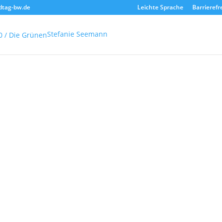
dtag-bw.de
Leichte Sprache
Barrierefr
Stefanie Seemann