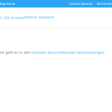
dtag-bw.de
Leichte Sprache
Barrierefr
Stefanie Seemann
ier geht es zu den
nächsten bevorstehenden Veranstaltungen
.