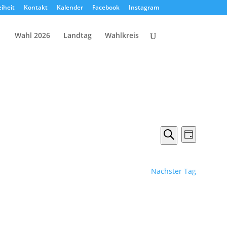
eiheit
Kontakt
Kalender
Facebook
Instagram
Wahl 2026
Landtag
Wahlkreis
Veranstal
Verans
Tag
Ansicht
Suche
Suche
Naviga
und
Ansichten,
Nächster Tag
Navigation