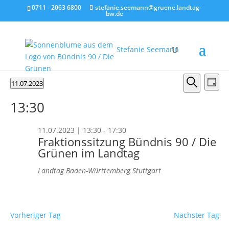
0711 - 2063 6800
stefanie.seemann@gruene.landtag-
bw.de
Stefanie Seemann
Veranstaltungen
Verans
Ver
11.07.2023
Tag
Ans
Suche
für
Suche
Datum
Nav
und
13:30
wählen.
11.07.2023
Ansicht
Naviga
11.07.2023 | 13:30
-
17:30
Fraktionssitzung Bündnis 90 / Die
Grünen im Landtag
Landtag Baden-Württemberg
Stuttgart
Vorheriger Tag
Nächster Tag