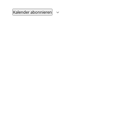
Kalender abonnieren
Fußzeile
Hilfreiche Links