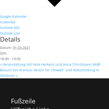
Google Kalender
iCalendar
Outlook 365
Outlook Live
Details
Datum:
01.03.2021
Zeit:
18:00 - 19:00
«
Veranstaltung mit Felix Herkens und Anna Christmann MdB
Besuch bei Araneus Verein für Umwelt- und Naturbildung in
Ötisheim
»
Fußzeile