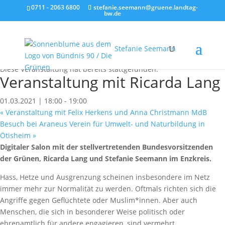
0711 - 2063 6800
stefanie.seemann@gruene.landtag-
bw.de
Stefanie Seemann
« Alle Veranstaltungen
Diese Veranstaltung hat bereits stattgefunden.
Veranstaltung mit Ricarda Lang
01.03.2021 | 18:00
-
19:00
«
Veranstaltung mit Felix Herkens und Anna Christmann MdB
Besuch bei Araneus Verein für Umwelt- und Naturbildung in
Ötisheim
»
Digitaler Salon mit der stellvertretenden Bundesvorsitzenden
der Grünen, Ricarda Lang und Stefanie Seemann im Enzkreis.
Hass, Hetze und Ausgrenzung scheinen insbesondere im Netz
immer mehr zur Normalität zu werden. Oftmals richten sich die
Angriffe gegen Geflüchtete oder Muslim*innen. Aber auch
Menschen, die sich in besonderer Weise politisch oder
ehrenamtlich für andere engagieren, sind vermehrt