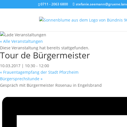
0711 - 2063 6800
stefanie.seemann@gruene.lan
« Alle Veranstaltungen
Diese Veranstaltung hat bereits stattgefunden.
Tour de Bürgermeister
10.03.2017 | 10:30
-
12:00
«
Frauentagempfang der Stadt Pforzheim
Bürgersprechstunde
»
Gespräch mit Bürgermeister Rosenau in Engelsbrand