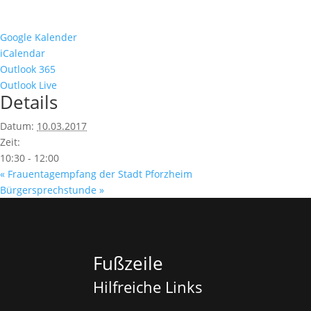
Google Kalender
iCalendar
Outlook 365
Outlook Live
Details
Datum:
10.03.2017
Zeit:
10:30 - 12:00
«
Frauentagempfang der Stadt Pforzheim
Bürgersprechstunde
»
Fußzeile
Hilfreiche Links