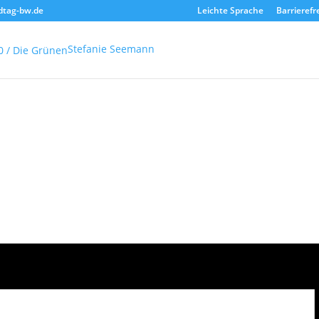
dtag-bw.de
Leichte Sprache
Barrierefr
Stefanie Seemann