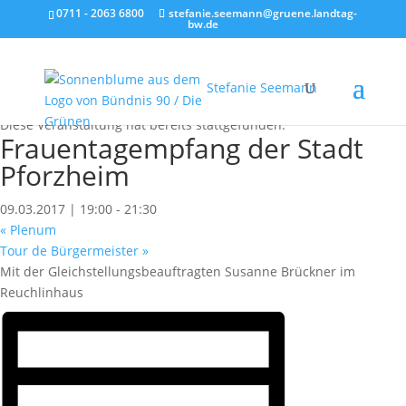
0711 - 2063 6800
stefanie.seemann@gruene.landtag-
bw.de
Stefanie Seemann
« Alle Veranstaltungen
Diese Veranstaltung hat bereits stattgefunden.
Frauentagempfang der Stadt
Pforzheim
09.03.2017 | 19:00
-
21:30
«
Plenum
Tour de Bürgermeister
»
Mit der Gleichstellungsbeauftragten Susanne Brückner im
Reuchlinhaus