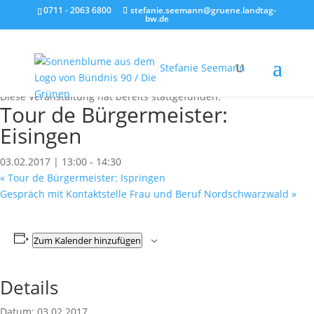
0711 - 2063 6800
stefanie.seemann@gruene.landtag-
bw.de
Stefanie Seemann
« Alle Veranstaltungen
Diese Veranstaltung hat bereits stattgefunden.
Tour de Bürgermeister:
Eisingen
03.02.2017 | 13:00
-
14:30
«
Tour de Bürgermeister: Ispringen
Gespräch mit Kontaktstelle Frau und Beruf Nordschwarzwald
»
Zum Kalender hinzufügen
Details
Datum:
03.02.2017