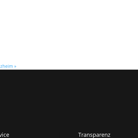
orzheim
»
vice
Transparenz