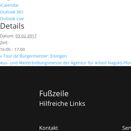
iCalendar
Outlook 365
Outlook Live
Details
Datum:
03.02.2017
Zeit:
16:00 - 17:00
«
Tour de Bürgermeister: Eisingen
Aus- und Weiterbildungsmesse der Agentur für Arbeit Nagold-Pf
Fußzeile
Hilfreiche Links
Kontakt
Ser