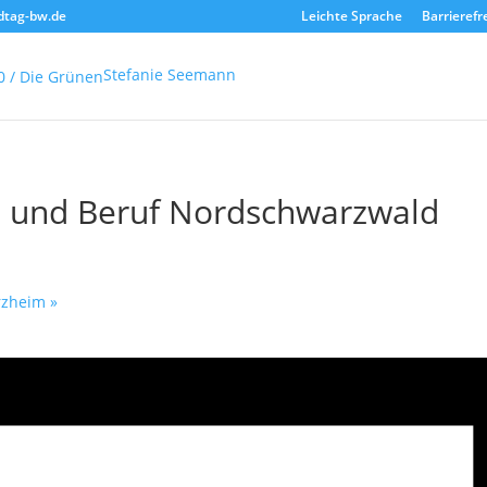
dtag-bw.de
Leichte Sprache
Barrierefr
Stefanie Seemann
au und Beruf Nordschwarzwald
orzheim
»