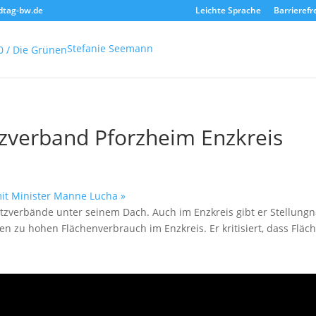
dtag-bw.de
Leichte Sprache
Barrierefr
Stefanie Seemann
verband Pforzheim Enzkreis
it Minister Manne Lucha
»
tzverbände unter seinem Dach. Auch im Enzkreis gibt er Stellun
n zu hohen Flächenverbrauch im Enzkreis. Er kritisiert, dass Fläch