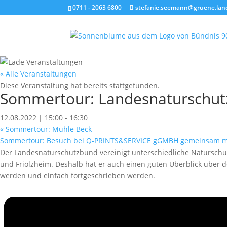
0711 - 2063 6800
stefanie.seemann@gruene.lan
« Alle Veranstaltungen
Diese Veranstaltung hat bereits stattgefunden.
Sommertour: Landesnaturschutz
12.08.2022 | 15:00
-
16:30
«
Sommertour: Mühle Beck
Sommertour: Besuch bei Q-PRINTS&SERVICE gGMBH gemeinsam m
Der Landesnaturschutzbund vereinigt unterschiedliche Naturschu
und Friolzheim. Deshalb hat er auch einen guten Überblick über de
werden und einfach fortgeschrieben werden.