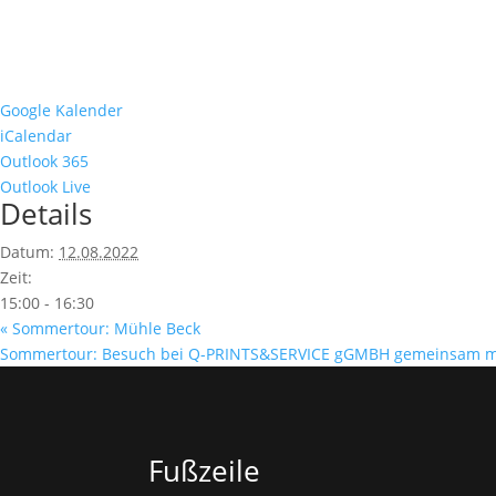
Google Kalender
iCalendar
Outlook 365
Outlook Live
Details
Datum:
12.08.2022
Zeit:
15:00 - 16:30
«
Sommertour: Mühle Beck
Sommertour: Besuch bei Q-PRINTS&SERVICE gGMBH gemeinsam m
Fußzeile