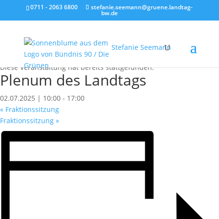
0711 - 2063 6800
stefanie.seemann@gruene.landtag-
bw.de
Stefanie Seemann
« Alle Veranstaltungen
Diese Veranstaltung hat bereits stattgefunden.
Plenum des Landtags
02.07.2025 | 10:00
-
17:00
«
Fraktionssitzung
Fraktionssitzung
»