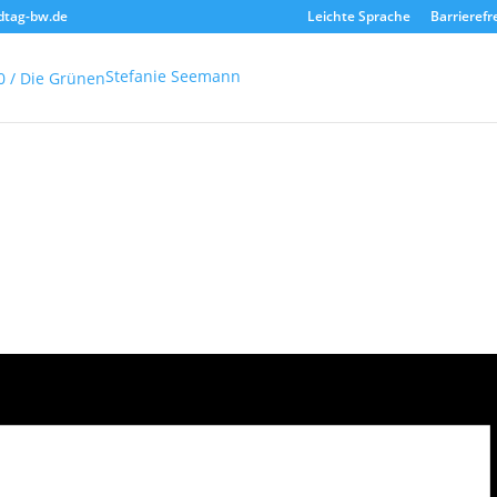
dtag-bw.de
Leichte Sprache
Barrierefr
Stefanie Seemann