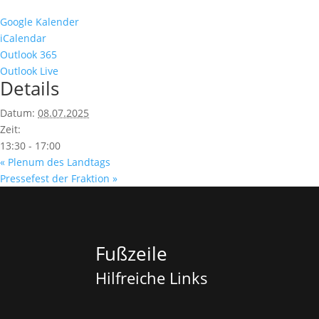
Google Kalender
iCalendar
Outlook 365
Outlook Live
Details
Datum:
08.07.2025
Zeit:
13:30 - 17:00
«
Plenum des Landtags
Pressefest der Fraktion
»
Fußzeile
Hilfreiche Links