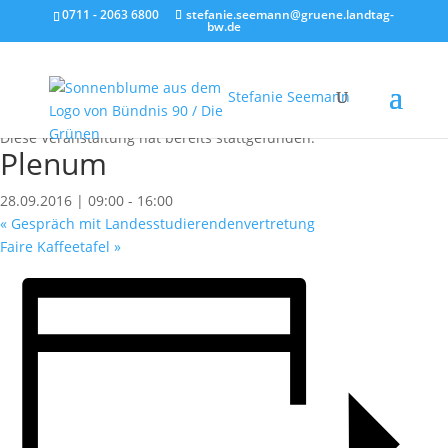
0711 - 2063 6800
stefanie.seemann@gruene.landtag-
bw.de
Stefanie Seemann
« Alle Veranstaltungen
Diese Veranstaltung hat bereits stattgefunden.
Plenum
28.09.2016 | 09:00
-
16:00
«
Gespräch mit Landesstudierendenvertretung
Faire Kaffeetafel
»