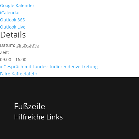
Google Kalender
iCalendar
Outlook 365
Outlook Live
Details
Datum:
28.09.2016
Zeit:
09:00 - 16:00
«
Gespräch mit Landesstudierendenvertretung
Faire Kaffeetafel
»
Fußzeile
Hilfreiche Links