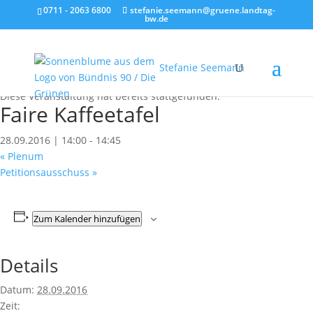
0711 - 2063 6800
stefanie.seemann@gruene.landtag-
bw.de
Stefanie Seemann
« Alle Veranstaltungen
Diese Veranstaltung hat bereits stattgefunden.
Faire Kaffeetafel
28.09.2016 | 14:00
-
14:45
«
Plenum
Petitionsausschuss
»
Zum Kalender hinzufügen
Details
Datum:
28.09.2016
Zeit: