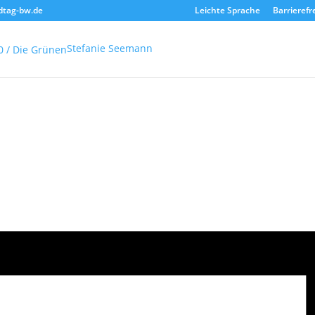
dtag-bw.de
Leichte Sprache
Barrierefr
Stefanie Seemann