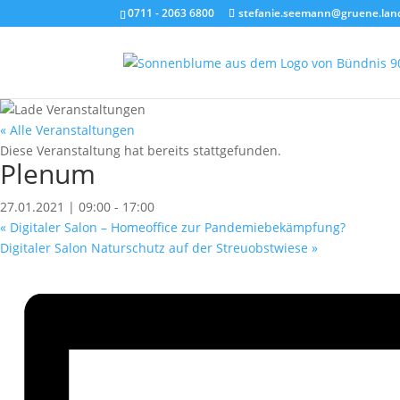
0711 - 2063 6800
stefanie.seemann@gruene.lan
« Alle Veranstaltungen
Diese Veranstaltung hat bereits stattgefunden.
Plenum
27.01.2021 | 09:00
-
17:00
«
Digitaler Salon – Homeoffice zur Pandemiebekämpfung?
Digitaler Salon Naturschutz auf der Streuobstwiese
»