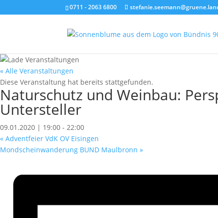
0711 - 2063 6800
stefanie.seemann@gruene.lan
« Alle Veranstaltungen
Diese Veranstaltung hat bereits stattgefunden.
Naturschutz und Weinbau: Persp
Untersteller
09.01.2020 | 19:00
-
22:00
«
Adventfeier VdK OV Eisingen
Mondscheinwanderung BUND Maulbronn
»