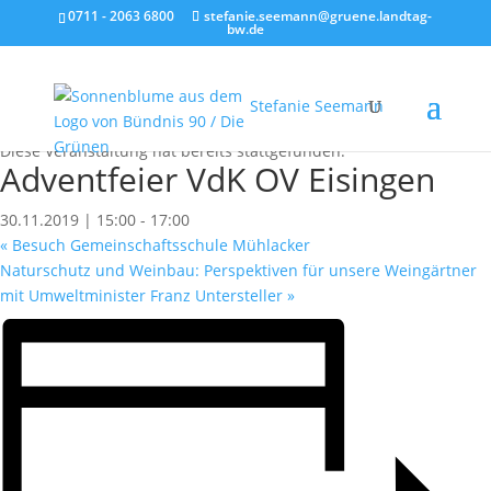
0711 - 2063 6800
stefanie.seemann@gruene.landtag-
bw.de
Stefanie Seemann
« Alle Veranstaltungen
Diese Veranstaltung hat bereits stattgefunden.
Adventfeier VdK OV Eisingen
30.11.2019 | 15:00
-
17:00
«
Besuch Gemeinschaftsschule Mühlacker
Naturschutz und Weinbau: Perspektiven für unsere Weingärtner
mit Umweltminister Franz Untersteller
»