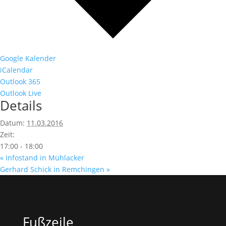
Google Kalender
iCalendar
Outlook 365
Outlook Live
Details
Datum:
11.03.2016
Zeit:
17:00 - 18:00
«
Infostand in Mühlacker
Gerhard Schick in Remchingen
»
Fußzeile