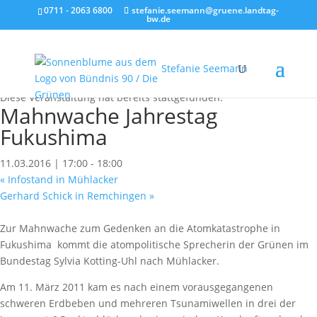
0711 - 2063 6800
stefanie.seemann@gruene.landtag-
bw.de
Stefanie Seemann
« Alle Veranstaltungen
Diese Veranstaltung hat bereits stattgefunden.
Mahnwache Jahrestag
Fukushima
11.03.2016 | 17:00
-
18:00
«
Infostand in Mühlacker
Gerhard Schick in Remchingen
»
Zur Mahnwache zum Gedenken an die Atomkatastrophe in
Fukushima kommt die atompolitische Sprecherin der Grünen im
Bundestag Sylvia Kotting-Uhl nach Mühlacker.
Am 11. März 2011 kam es nach einem vorausgegangenen
schweren Erdbeben und mehreren Tsunamiwellen in drei der