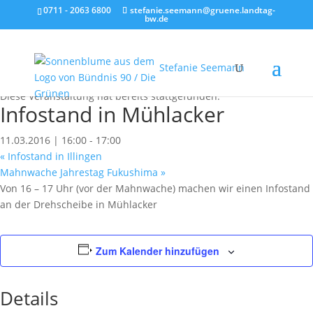
0711 - 2063 6800
stefanie.seemann@gruene.landtag-
bw.de
Stefanie Seemann
« Alle Veranstaltungen
Diese Veranstaltung hat bereits stattgefunden.
Infostand in Mühlacker
11.03.2016 | 16:00
-
17:00
«
Infostand in Illingen
Mahnwache Jahrestag Fukushima
»
Von 16 – 17 Uhr (vor der Mahnwache) machen wir einen Infostand
an der Drehscheibe in Mühlacker
Zum Kalender hinzufügen
Details