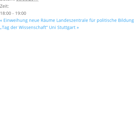
Zeit:
18:00 - 19:00
«
Einweihung neue Räume Landeszentrale für politische Bildung
„Tag der Wissenschaft“ Uni Stuttgart
»
Fußzeile
Hilfreiche Links
Kontakt
Ihr Kontakt zu mir
Mitglied werden
Newsletter