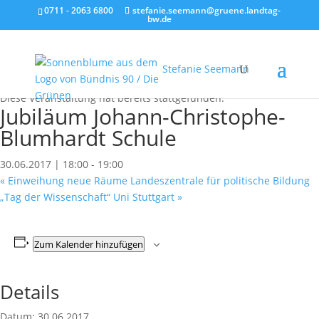
0711 - 2063 6800
stefanie.seemann@gruene.landtag-
bw.de
Stefanie Seemann
« Alle Veranstaltungen
Diese Veranstaltung hat bereits stattgefunden.
Jubiläum Johann-Christophe-
Blumhardt Schule
30.06.2017 | 18:00
-
19:00
«
Einweihung neue Räume Landeszentrale für politische Bildung
„Tag der Wissenschaft“ Uni Stuttgart
»
Zum Kalender hinzufügen
Details
Datum:
30.06.2017