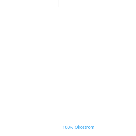
Diese Website wird mit
100% Ökostrom
betrieben. ❤