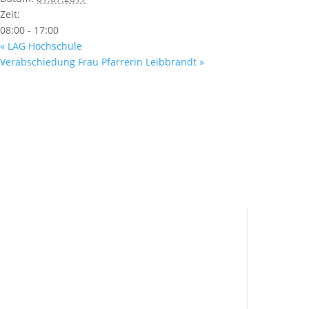
Zeit:
08:00 - 17:00
«
LAG Hochschule
Verabschiedung Frau Pfarrerin Leibbrandt
»
Fußzeile
Hilfreiche Links
Kontakt
Ser
Ihr Kontakt zu mir
Pres
Mitglied werden
Mei
Newsletter
Leic