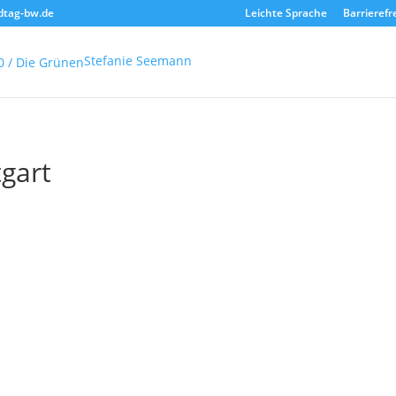
dtag-bw.de
Leichte Sprache
Barrierefr
Stefanie Seemann
tgart