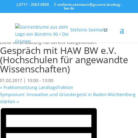
0711 - 2063 6800
stefanie.seemann@gruene.landtag-
bw.de
Stefanie Seemann
« Alle Veranstaltungen
Diese Veranstaltung hat bereits stattgefunden.
Gespräch mit HAW BW e.V.
(Hochschulen für angewandte
Wissenschaften)
01.02.2017 | 10:00
-
13:00
«
Fraktionssitzung Landtagsfraktion
Symposium: Innovation und Gründergeist in Baden-Württemberg
stärken
»