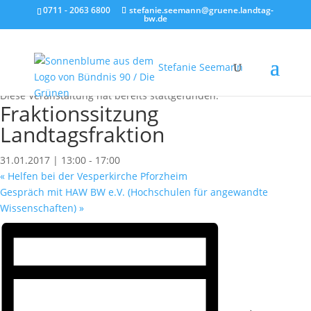
0711 - 2063 6800
stefanie.seemann@gruene.landtag-
bw.de
Stefanie Seemann
« Alle Veranstaltungen
Diese Veranstaltung hat bereits stattgefunden.
Fraktionssitzung
Landtagsfraktion
31.01.2017 | 13:00
-
17:00
«
Helfen bei der Vesperkirche Pforzheim
Gespräch mit HAW BW e.V. (Hochschulen für angewandte
Wissenschaften)
»