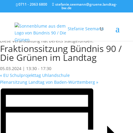
0711 - 2063 6800
stefanie.seemann@gruene.landtag-
bw.de
Stefanie Seemann
« Alle Veranstaltungen
Diese Veranstaltung hat bereits stattgefunden.
Fraktionssitzung Bündnis 90 /
Die Grünen im Landtag
05.03.2024 | 13:30
-
17:30
«
EU Schulprojekttag Uhlandschule
Plenarsitzung Landtag von Baden-Württemberg
»