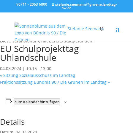
0711 - 2063 6800
stefanie.seemann@gruene.landtag-
bw.de
Stefanie Seemann
« Alle Veranstaltungen
Diese Veranstaltung hat bereits stattgefunden.
EU Schulprojekttag
Uhlandschule
04.03.2024 | 10:15
-
13:00
«
Sitzung Sozialausschuss im Landtag
Fraktionssitzung Bündnis 90 / Die Grünen im Landtag
»
Zum Kalender hinzufügen
Details
Datum:
04.03.2024