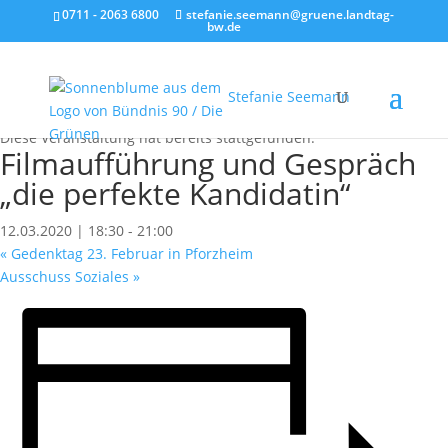
0711 - 2063 6800
stefanie.seemann@gruene.landtag-
bw.de
Stefanie Seemann
« Alle Veranstaltungen
Diese Veranstaltung hat bereits stattgefunden.
Filmaufführung und Gespräch
„die perfekte Kandidatin“
12.03.2020 | 18:30
-
21:00
«
Gedenktag 23. Februar in Pforzheim
Ausschuss Soziales
»