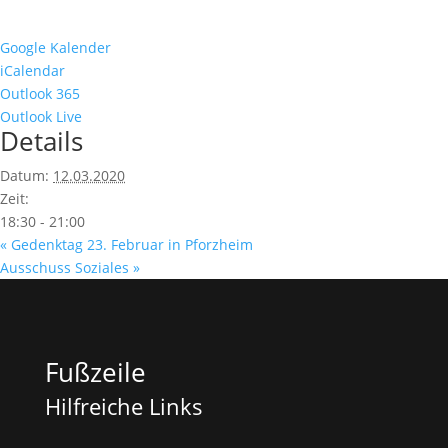
Google Kalender
iCalendar
Outlook 365
Outlook Live
Details
Datum:
12.03.2020
Zeit:
18:30 - 21:00
«
Gedenktag 23. Februar in Pforzheim
Ausschuss Soziales
»
Fußzeile
Hilfreiche Links