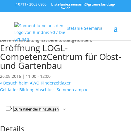
0711 - 2063 6800
stefanie.seemann@gruene.landtag-
bw.de
Stefanie Seemann
« Alle Veranstaltungen
Diese Veranstaltung hat bereits stattgefunden.
Eröffnung LOGL-
CompetenzCentrum für Obst-
und Gartenbau
26.08.2016 | 11:00
-
12:00
«
Besuch beim AWO Kinderzeltlager
Goldader Bildung Abschluss Sommercamp
»
Zum Kalender hinzufügen
Details