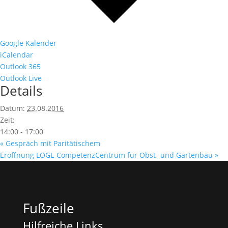
Google Kalender
iCalendar
Outlook 365
Outlook Live
Details
Datum:
23.08.2016
Zeit:
14:00 - 17:00
«
Gespräch mit Paritätischem
Eröffnung LOGL-CompetenzCentrum für Obst- und Gartenbau
»
Fußzeile
Hilfreiche Links