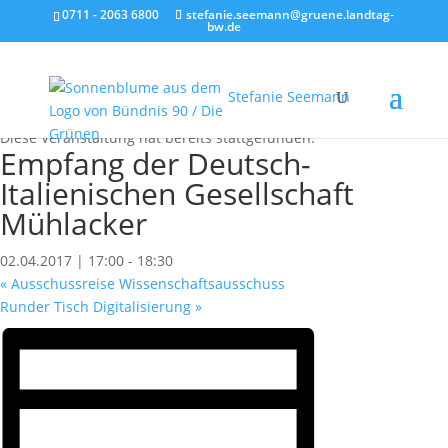
0711 - 2063 6800
stefanie.seemann@gruene.landtag-
bw.de
Stefanie Seemann
« Alle Veranstaltungen
Diese Veranstaltung hat bereits stattgefunden.
Empfang der Deutsch-
Italienischen Gesellschaft
Mühlacker
02.04.2017 | 17:00
-
18:30
«
Ausschussreise Wissenschaftsausschuss
Runder Tisch Digitalisierung
»