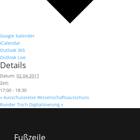
Google Kalender
iCalendar
Outlook 365
Outlook Live
Details
Datum:
02.04.2017
Zeit:
17:00 - 18:30
«
Ausschussreise Wissenschaftsausschuss
Runder Tisch Digitalisierung
»
Fußzeile