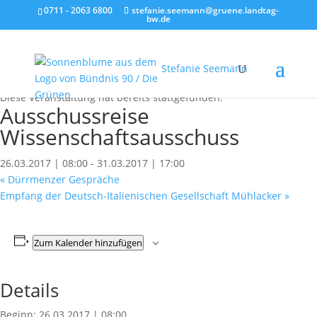
0711 - 2063 6800
stefanie.seemann@gruene.landtag-
bw.de
Stefanie Seemann
« Alle Veranstaltungen
Diese Veranstaltung hat bereits stattgefunden.
Ausschussreise
Wissenschaftsausschuss
26.03.2017 | 08:00
-
31.03.2017 | 17:00
«
Dürrmenzer Gespräche
Empfang der Deutsch-Italienischen Gesellschaft Mühlacker
»
Zum Kalender hinzufügen
Details
Beginn:
26.03.2017 | 08:00