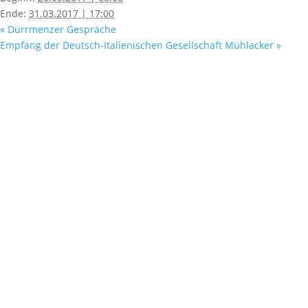
Ende:
31.03.2017 | 17:00
«
Dürrmenzer Gespräche
Empfang der Deutsch-Italienischen Gesellschaft Mühlacker
»
Fußzeile
Hilfreiche Links
Kontakt
Ihr Kontakt zu mir
Mitglied werden
Newsletter