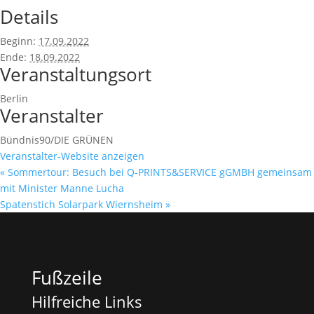
Details
Beginn:
17.09.2022
Ende:
18.09.2022
Veranstaltungsort
Berlin
Veranstalter
Bündnis90/DIE GRÜNEN
Veranstalter-Website anzeigen
«
Sommertour: Besuch bei Q-PRINTS&SERVICE gGMBH gemeinsam
mit Minister Manne Lucha
Spatenstich Solarpark Wiernsheim
»
Fußzeile
Hilfreiche Links