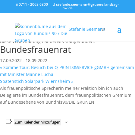
0711 - 2063 6800
stefanie.seemann@gruene.landtag-
bw.de
Stefanie Seemann
« Alle Veranstaltungen
Diese Veranstaltung hat bereits stattgefunden.
Bundesfrauenrat
17.09.2022
-
18.09.2022
«
Sommertour: Besuch bei Q-PRINTS&SERVICE gGMBH gemeinsam
mit Minister Manne Lucha
Spatenstich Solarpark Wiernsheim
»
Als frauenpolitische Sprecherin meiner Fraktion bin ich auch
Delegierte im Bundesfrauenrat, dem frauenpolitischen Gremium
auf Bundesebene von Bündnis90/DIE GRÜNEN
Zum Kalender hinzufügen