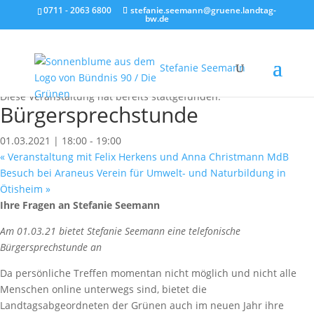
0711 - 2063 6800
stefanie.seemann@gruene.landtag-
bw.de
Stefanie Seemann
« Alle Veranstaltungen
Diese Veranstaltung hat bereits stattgefunden.
Bürgersprechstunde
01.03.2021 | 18:00
-
19:00
«
Veranstaltung mit Felix Herkens und Anna Christmann MdB
Besuch bei Araneus Verein für Umwelt- und Naturbildung in
Ötisheim
»
Ihre Fragen an Stefanie Seemann
Am 01.03.21 bietet Stefanie Seemann eine telefonische
Bürgersprechstunde an
Da persönliche Treffen momentan nicht möglich und nicht alle
Menschen online unterwegs sind, bietet die
Landtagsabgeordneten der Grünen auch im neuen Jahr ihre