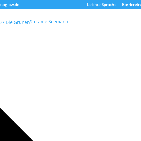
dtag-bw.de
Leichte Sprache
Barrierefr
Stefanie Seemann