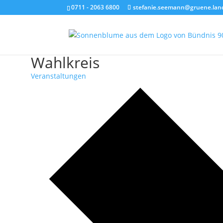
0711 - 2063 6800
stefanie.seemann@gruene.lan
Wahlkreis
Veranstaltungen