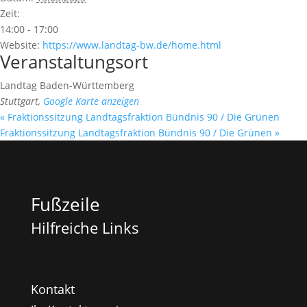
Zeit:
14:00 - 17:00
Website:
https://www.landtag-bw.de/home.html
Veranstaltungsort
Landtag Baden-Württemberg
Stuttgart
,
Google Karte anzeigen
«
Fraktionssitzung Landtagsfraktion Bündnis 90 / Die Grünen
Fraktionssitzung Landtagsfraktion Bündnis 90 / Die Grünen
»
Fußzeile
Hilfreiche Links
Kontakt