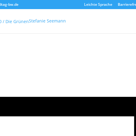
dtag-bw.de
Leichte Sprache
Barrierefr
Stefanie Seemann