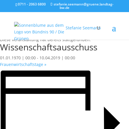
0711 - 2063 6800
stefanie.seemann@gruene.landtag-
bw.de
Stefanie Seemann
« Alle Veranstaltungen
Diese Veranstaltung hat bereits stattgefunden.
Wissenschaftsausschuss
01.01.1970 | 00:00
-
10.04.2019 | 00:00
Frauenwirtschaftstage
»