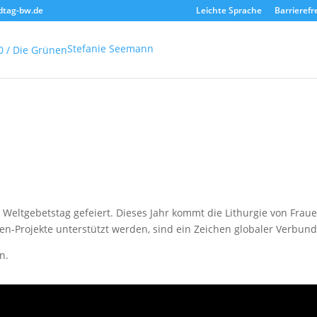
dtag-bw.de
Leichte Sprache
Barrierefr
Stefanie Seemann
 Weltgebetstag gefeiert. Dieses Jahr kommt die Lithurgie von Frauen
en-Projekte unterstützt werden, sind ein Zeichen globaler Verbund
n.