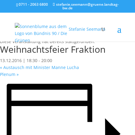
0711 - 2063 6800
stefanie.seemann@gruene.landtag-
bw.de
Stefanie Seemann
« Alle Veranstaltungen
Diese Veranstaltung hat bereits stattgefunden.
Weihnachtsfeier Fraktion
13.12.2016 | 18:30
-
20:00
«
Austausch mit Minister Manne Lucha
Plenum
»