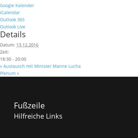
Google Kalender
iCalendar
Outlook 365
Outlook Live
Details
Datum:
13.12.2016
Zeit:
18:30 - 20:00
«
Austausch mit Minister Manne Lucha
Plenum
»
Fußzeile
Hilfreiche Links