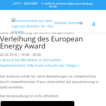
0711 - 2063 6800
stefanie.seemann@gruene.landtag-
bw.de
Stefanie Seemann
« Alle Veranstaltungen
Diese Veranstaltung hat bereits stattgefunden.
Verleihung des European
Energy Award
02.02.2016 | 18:00
-
20:00
«
Besuch bei BM Weber in Sternenfels
Staatsministerin Silke Krebs besucht das Telegis
»
Der Enzkreis erhält für seine Bemühungen im Umweltschutz
durch Umweltminister Franz Untersteller die Auszeichnung in
Gold verliehen.
Die Veranstaltung ist nicht-öffentlich.