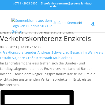
0711 - 2063 6800
stefanie.seemann@gruene.landtag-
bw.de
Stefanie Seemann
« Alle Veranstaltungen
Diese Veranstaltung hat bereits stattgefunden.
Verkehrskonferenz Enzkreis
04.05.2023 | 14:00
-
16:30
«
Fraktionsvorsitzender Andreas Schwarz zu Besuch im Wahlkreis
Festakt 50 Jahre Große Kreisstadt Mühlacker
»
Im Landratsamt Enzkreis treffen sich die Bundes- und
Landtagsabgeordneten des Enzkreises mit Landrat Bastian
Rosenau sowie dem Regierungspräsidium Karlsruhe, um die
wichtigsten anstehenden Verkehrsprojekte im Enzkreis zu
besprechen.