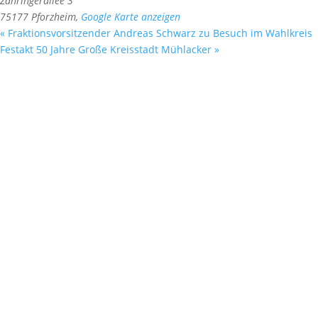
Zähringerallee 3
75177 Pforzheim
,
Google Karte anzeigen
«
Fraktionsvorsitzender Andreas Schwarz zu Besuch im Wahlkreis
Festakt 50 Jahre Große Kreisstadt Mühlacker
»
Fußzeile
Hilfreiche Links
Kontakt
Ihr Kontakt zu mir
Mitglied werden
Newsletter