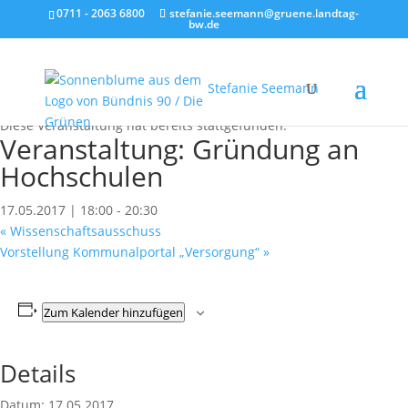
0711 - 2063 6800
stefanie.seemann@gruene.landtag-
bw.de
Stefanie Seemann
« Alle Veranstaltungen
Diese Veranstaltung hat bereits stattgefunden.
Veranstaltung: Gründung an
Hochschulen
17.05.2017 | 18:00
-
20:30
«
Wissenschaftsausschuss
Vorstellung Kommunalportal „Versorgung“
»
Zum Kalender hinzufügen
Details
Datum:
17.05.2017