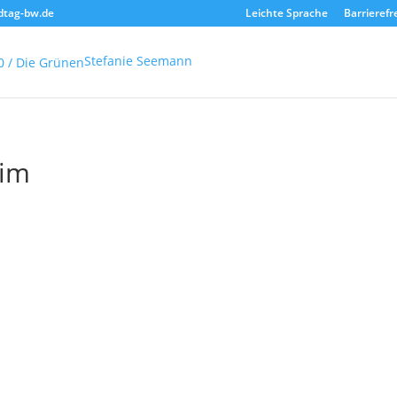
dtag-bw.de
Leichte Sprache
Barrierefr
Stefanie Seemann
eim