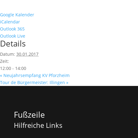
Google Kalender
iCalendar
Outlook 365
Outlook Live
Details
Datum:
30.01.2017
Zeit:
12:00 - 14:00
«
Neujahrsempfang KV Pforzheim
Tour de Bürgermeister: Illingen
»
Fußzeile
Hilfreiche Links