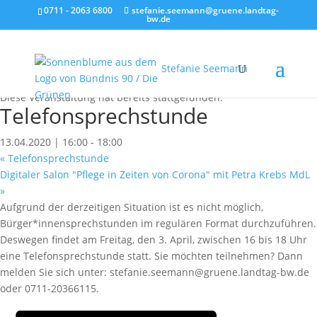
0711 - 2063 6800
stefanie.seemann@gruene.landtag-
bw.de
Stefanie Seemann
« Alle Veranstaltungen
Diese Veranstaltung hat bereits stattgefunden.
Telefonsprechstunde
13.04.2020 | 16:00
-
18:00
«
Telefonsprechstunde
Digitaler Salon "Pflege in Zeiten von Corona" mit Petra Krebs MdL
»
Aufgrund der derzeitigen Situation ist es nicht möglich,
Bürger*innensprechstunden im regulären Format durchzuführen.
Deswegen findet am Freitag, den 3. April, zwischen 16 bis 18 Uhr
eine Telefonsprechstunde statt. Sie möchten teilnehmen? Dann
melden Sie sich unter: stefanie.seemann@gruene.landtag-bw.de
oder 0711-20366115.