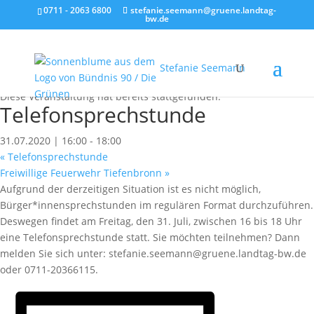
0711 - 2063 6800
stefanie.seemann@gruene.landtag-
bw.de
Stefanie Seemann
« Alle Veranstaltungen
Diese Veranstaltung hat bereits stattgefunden.
Telefonsprechstunde
31.07.2020 | 16:00
-
18:00
«
Telefonsprechstunde
Freiwillige Feuerwehr Tiefenbronn
»
Aufgrund der derzeitigen Situation ist es nicht möglich,
Bürger*innensprechstunden im regulären Format durchzuführen.
Deswegen findet am Freitag, den 31. Juli, zwischen 16 bis 18 Uhr
eine Telefonsprechstunde statt. Sie möchten teilnehmen? Dann
melden Sie sich unter: stefanie.seemann@gruene.landtag-bw.de
oder 0711-20366115.