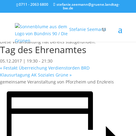
0711 - 2063 6800
stefanie.seemann@gruene.landtag-
bw.de
Stefanie Seemann
« Alle Veranstaltungen
Diese Veranstaltung hat bereits stattgefunden.
Tag des Ehrenamtes
05.12.2017 | 19:30
-
21:30
«
Festakt Überreichung Verdienstorden BRD
Klausurtagung AK Soziales Grüne
»
gemeinsame Veranstaltung von Pforzheim und Enzkreis