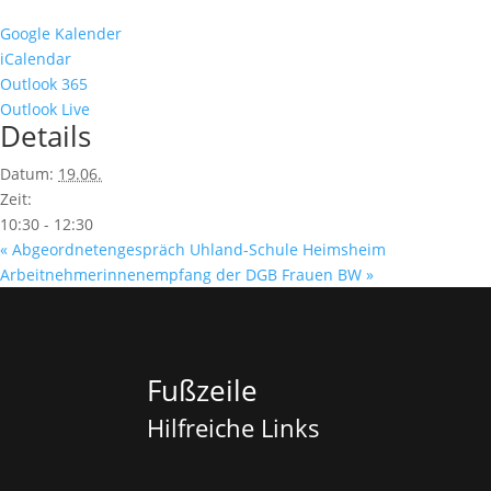
Google Kalender
iCalendar
Outlook 365
Outlook Live
Details
Datum:
19.06.
Zeit:
10:30 - 12:30
«
Abgeordnetengespräch Uhland-Schule Heimsheim
Arbeitnehmerinnenempfang der DGB Frauen BW
»
Fußzeile
Hilfreiche Links