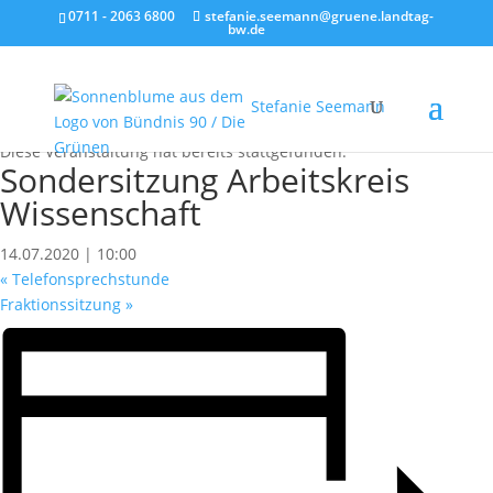
0711 - 2063 6800
stefanie.seemann@gruene.landtag-
bw.de
Stefanie Seemann
« Alle Veranstaltungen
Diese Veranstaltung hat bereits stattgefunden.
Sondersitzung Arbeitskreis
Wissenschaft
14.07.2020 | 10:00
«
Telefonsprechstunde
Fraktionssitzung
»