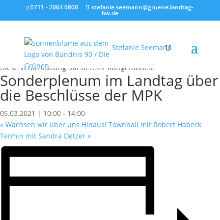
0711 - 2063 6800
stefanie.seemann@gruene.landtag-
bw.de
Stefanie Seemann
« Alle Veranstaltungen
Diese Veranstaltung hat bereits stattgefunden.
Sonderplenum im Landtag über
die Beschlüsse der MPK
05.03.2021 | 10:00
-
14:00
«
Wachsen wir über uns Hinaus! Townhall mit Robert Habeck
Termin mit Sandra Detzer
»