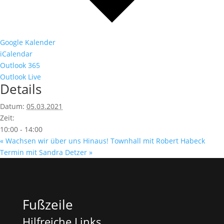
Google Kalender
iCalendar
Outlook 365
Outlook Live
Details
Datum:
05.03.2021
Zeit:
10:00 - 14:00
«
Wachsen wir über uns Hinaus! Townhall mit Robert Habeck
Termin mit Sandra Detzer
»
Fußzeile
Hilfreiche Links