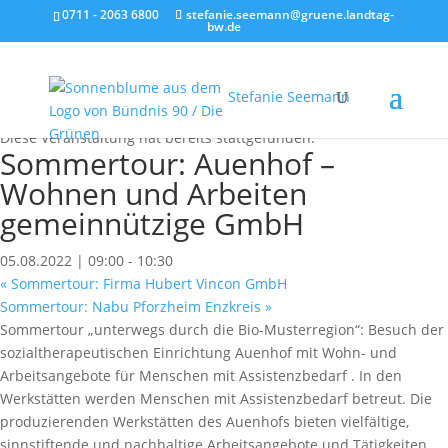
0711 - 2063 6800
stefanie.seemann@gruene.landtag-
bw.de
Stefanie Seemann
« Alle Veranstaltungen
Diese Veranstaltung hat bereits stattgefunden.
Sommertour: Auenhof –
Wohnen und Arbeiten
gemeinnützige GmbH
05.08.2022 | 09:00
-
10:30
«
Sommertour: Firma Hubert Vincon GmbH
Sommertour: Nabu Pforzheim Enzkreis
»
Sommertour „unterwegs durch die Bio-Musterregion“: Besuch der
sozialtherapeutischen Einrichtung Auenhof mit
Wohn- und
Arbeitsangebote für Menschen mit Assistenzbedarf .
In den
Werkstätten werden Menschen mit Assistenzbedarf betreut. Die
produzierenden Werkstätten des Auenhofs bieten vielfältige,
sinnstiftende und nachhaltige Arbeitsangebote und Tätigkeiten