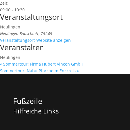
Zeit:
09:00 - 10:30
Veranstaltungsort
Neulingen
Neulingen Bauschlott
,
75245
Veranstaltungsort-Website anzeigen
Veranstalter
Neulingen
«
Sommertour: Firma Hubert Vincon GmbH
Sommertour: Nabu Pforzheim Enzkreis
»
Fußzeile
Hilfreiche Links