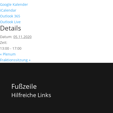
Google Kalender
iCalendar
Outlook 365
Outlook Live
Details
Datum:
05.11.2020
Zeit:
13:00 - 17:00
«
Plenum
Fraktionssitzung
»
Fußzeile
Hilfreiche Links