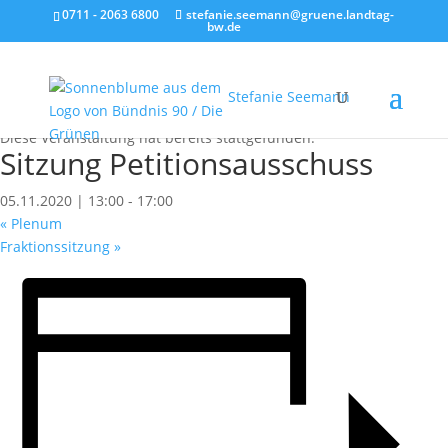
0711 - 2063 6800
stefanie.seemann@gruene.landtag-
bw.de
Stefanie Seemann
« Alle Veranstaltungen
Diese Veranstaltung hat bereits stattgefunden.
Sitzung Petitionsausschuss
05.11.2020 | 13:00
-
17:00
«
Plenum
Fraktionssitzung
»